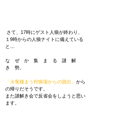
 さて、17時にゲスト人狼が終わり、
１9時からの人狼ナイトに備えている
と…
な　ぜ　か　集　ま　る　謎　解　
き　勢。
「火竜棲まう狩猟場からの脱出」
から
の帰りだそうです。
また謎解き会で反省会をしようと思い
ます。