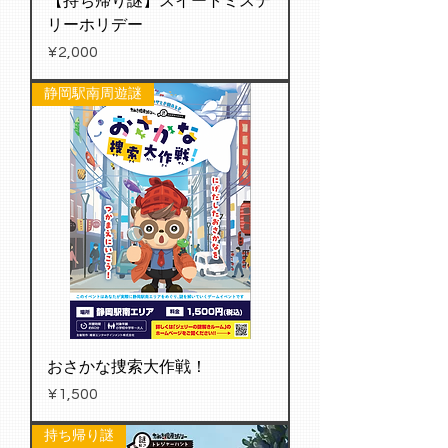
【持ち帰り謎】スイートミステ
リーホリデー
Price
¥2,000
静岡駅南周遊謎
おさかな捜索大作戦！
Price
¥1,500
持ち帰り謎