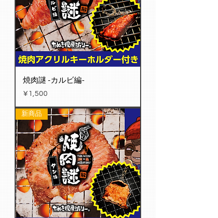
焼肉謎 -カルビ編-
Price
¥1,500
新商品