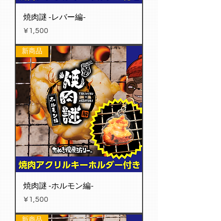
焼肉謎 -レバー編-
Price
¥1,500
新商品
焼肉謎 -ホルモン編-
Price
¥1,500
新商品