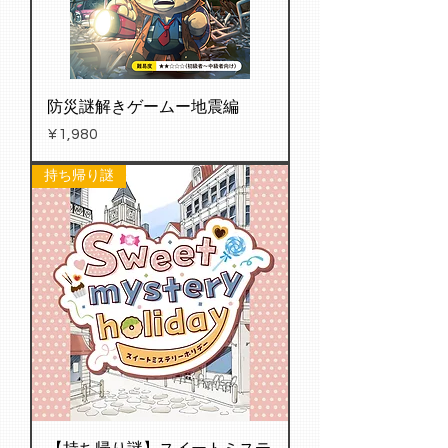
防災謎解きゲームー地震編
Price
¥1,980
持ち帰り謎