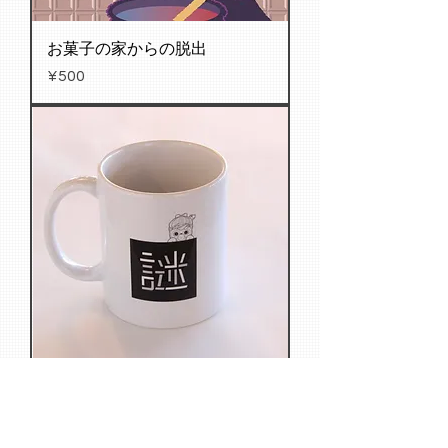
お菓子の家からの脱出
Price
¥500
マグカップ
Price
¥1,000