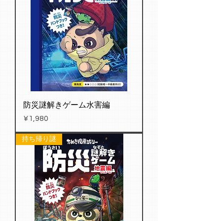
防災謎解きゲーム水害編
Price
¥1,980
持ち帰り謎