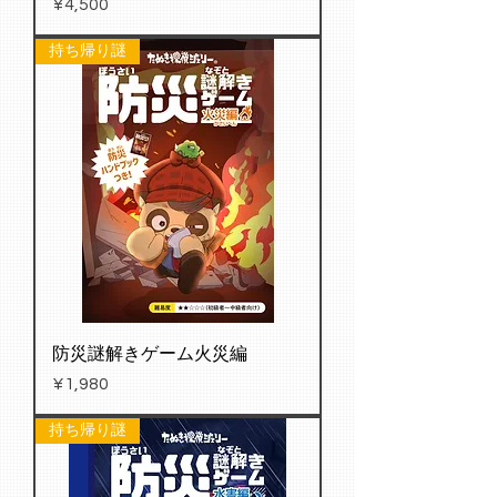
Price
¥4,500
持ち帰り謎
防災謎解きゲーム火災編
Price
¥1,980
持ち帰り謎