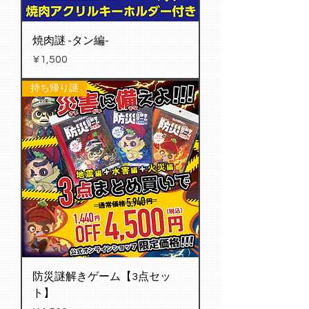
焼肉謎 -タン編-
Price
¥1,500
持ち帰り謎
防災謎解きゲーム【3点セッ
ト】