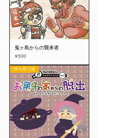
鬼ヶ島からの襲来者
Price
¥500
持ち帰り謎