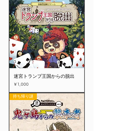
迷宮トランプ王国からの脱出
Price
¥1,000
持ち帰り謎