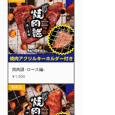
焼肉謎 -ロース編-
Price
¥1,500
新商品