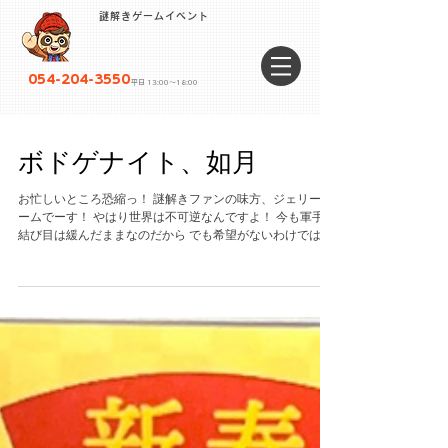
謎解きゲームイベント
054-204-3550
平日 13:00〜18:00
ボドゲナイト、如月
お忙しいところ恐縮っ！ 謎解きファンの味方、ジェリール
ームでーす！ やはり世界は不可逆なんですよ！ 今も軍手の
結び目は緩んだままなのだから でも希望がないわけではな
くて 僧侶は結構献身的ですよね～ さて！ 来月のボドゲナ
イトは2/3(金)です...