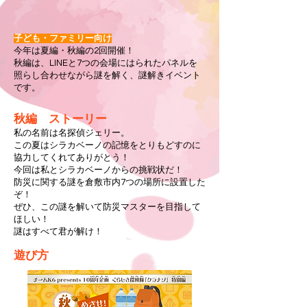
子ども・ファミリー向け
今年は夏編・秋編の2回開催！
秋編は、LINEと7つの会場にはられたパネルを
照らし合わせながら謎を解く、謎解きイベント
です。​
秋編 ストーリー
私の名前は名探偵ジェリー。
この夏はシラカベーノの記憶をとりもどすのに
協力してくれてありがとう！
今回は私とシラカベーノからの挑戦状だ！
防災に関する謎を倉敷市内7つの場所に設置した
ぞ！
ぜひ、この謎を解いて防災マスターを目指して
ほしい！
謎はすべて君が解け！
遊び方