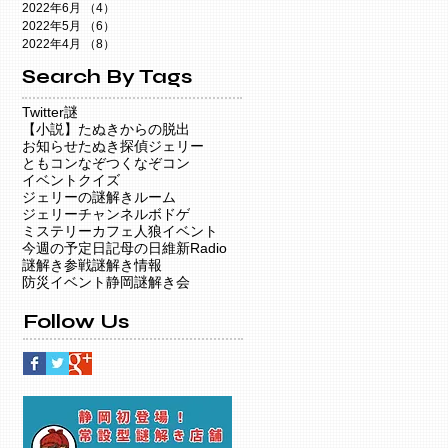
2022年6月
（4）
4件の記事
2022年5月
（6）
6件の記事
2022年4月
（8）
8件の記事
Search By Tags
Twitter謎
【小説】たぬきからの脱出
お知らせ
たぬき探偵ジェリー
ともコン
なぞつく
なぞコン
イベント
クイズ
ジェリーの謎解きルーム
ジェリーチャンネル
ボドゲ
ミステリーカフェ
人狼イベント
今週の予定
日記
母の日
維新Radio
謎解き参戦
謎解き情報
防災イベント
静岡謎解き会
Follow Us