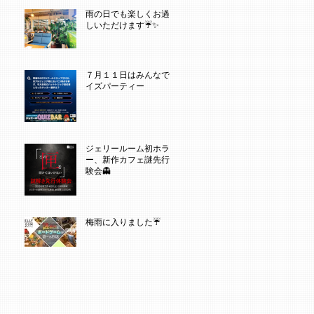
雨の日でも楽しくお過ご
しいただけます☔✨
７月１１日はみんなでク
イズパーティー
ジェリールーム初ホラ
ー、新作カフェ謎先行体
験会👻
梅雨に入りました☔️