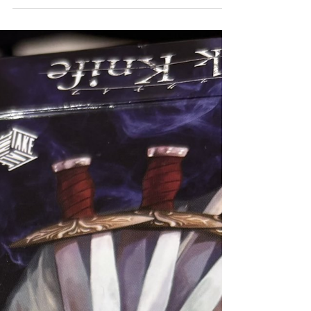
事務所✨ 今年も漫才日本一を決める戦いがいよいよ本格始
動。僕たちジェリーも、頑張ります‼ ◆...