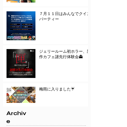
７月１１日はみんなでクイズ
パーティー
ジェリールーム初ホラー、新
作カフェ謎先行体験会👻
梅雨に入りました☔️
Archiv
e