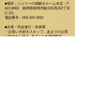
​■場所：ジェリーの謎解きルーム本店（〒
422-8063 静岡県静岡市駿河区馬渕2丁目
2−10）
​電話番号：054-204-3550
■企画・司会進行：布袋屋
・お笑い大好きスタッフ。あまりのお笑
い好きからM-1、R-1にも出場経験有。
ご予約はこちら