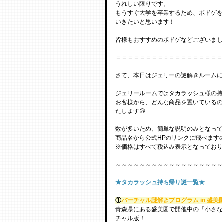
うれしい限りです。
もうすぐ大学を卒業するため、ボドゲ
いきたいと思います！
皆様もおすすめのボドゲなどございまし
＝＝＝＝＝＝＝＝＝＝＝＝＝＝＝＝＝
さて、本日はジェリーの謎解きルーム
ジェリールームではタカラッシュ様の持
お客様から、どんな商品を置いている
たします😊
数が多いため、簡単な説明のみとなっ
商品名から公式HPのリンクに飛べます
※価格はすべて税込み表示となってお
～～～～～～～～～～～～～～～～～
★タカラッシュ持ち帰り謎一覧★
①
バーチャル謎解きプログラム in 盛
青森県にある盛美園で開催中の「小さ
チャル版！