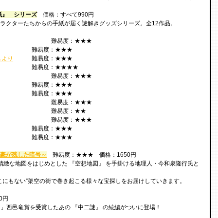
紙』　シリーズ
価格：すべて990円
登場したキャラクターたちからの手紙が届く謎解きグッズシリーズ。全12作品。
			難易度：★★★　
		難易度：★★★　
スより
	難易度：★★★　
			難易度：★★★★　
					難易度：★★★　
		難易度：★★★　
			難易度：★★★　
りの旅をするカエルより	
		難易度：★★★　
				難易度：★★　
る小さな料理人より	
		難易度：★★★
		難易度：★★★
			難易度：★★★
大富豪が残した暗号～
　難易度：★★★　価格：1650円
の精緻な地図をはじめとした 『空想地図』 を手掛ける地理人・今和泉隆行氏と
こにもない”架空の街で巻き起こる様々な宝探しをお届けしていきます。
0円
」西邑竜賞を受賞したあの 『中二謎』 の続編がついに登場！