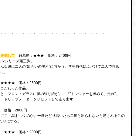
～～～～～～～～～～～～～～～～～～～～～～～～～～～～～～
出を探して
　難易度：★★★　価格：2400円
ョンシリーズ第三弾。
んな彼は二人の”出会いの場所”に向かう。学生時代にふざけて二人で埋め
めに。
★★★★　価格：2500円
にこだわった作品。
と、フロントガラスに謎の張り紙が。　『”トレジャーを求めて、走れ”』
み、トリップメーターをリセットして走り出す！
　価格：2800円
ぜ、ここへ流れつくのか。一度たどり着いたら二度と出られないと噂されるこの
当たりにする。
：★★★　価格：2000円