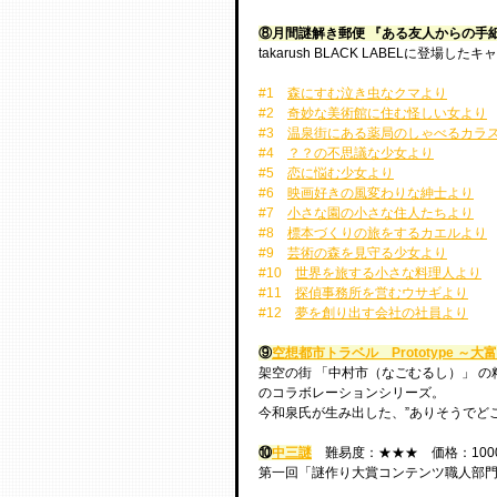
⑧月間謎解き郵便 『ある友人からの手
takarush BLACK LABELに
#1
森にすむ泣き虫なクマより	
#2
奇妙な美術館に住む怪しい女より
#3
温泉街にある薬局のしゃべるカラ
#4
？？の不思議な少女より	
#5
恋に悩む少女より
#6
映画好きの風変わりな紳士より	
#7
小さな園の小さな住人たちより
#8
標本づく
#9
芸術の森を見守る少女より
#10
世界を旅す
#11
探偵事務所を営むウサギより	
#12
夢を創り出す会社の社員より
⑨
空想都市トラベル　Prototype ～
架空の街 「中村市（なごむるし）」 
のコラボレーションシリーズ。
今和泉氏が生み出した、”ありそうでど
⑩
中三謎
　難易度：★★★　価格：100
第一回「謎作り大賞コンテンツ職人部門