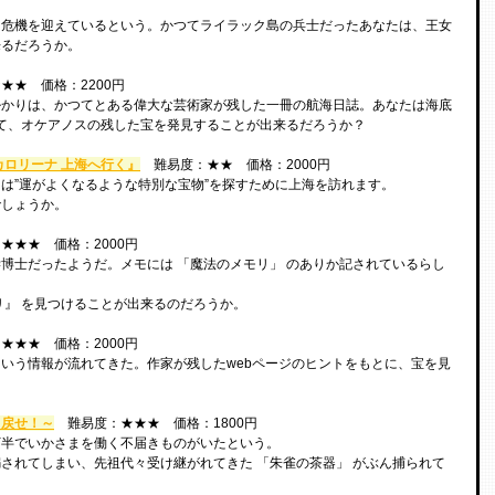
。
は危機を迎えているという。かつてライラック島の兵士だったあなたは、王女
来るだろうか。
★★　価格：2200円
掛かりは、かつてとある偉大な芸術家が残した一冊の航海日誌。あなたは海底
して、オケアノスの残した宝を発見することが出来るだろうか？
カロリーナ 上海へ行く』
　難易度：★★　価格：2000円
は”運がよくなるような特別な宝物”を探すために上海を訪れます。
でしょうか。
★★★　価格：2000円
博士だったようだ。メモには 「魔法のメモリ」 のありか記されているらし
リ』 を見つけることが出来るのだろうか。
★★★　価格：2000円
いう情報が流れてきた。作家が残したwebページのヒントをもとに、宝を見
り戻せ！～
　難易度：★★★　価格：1800円
丁半でいかさまを働く不届きものがいたという。
されてしまい、先祖代々受け継がれてきた 「朱雀の茶器」 がぶん捕られて