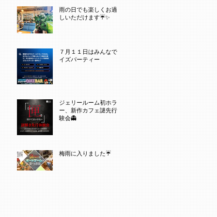
雨の日でも楽しくお過ご
しいただけます☔✨
７月１１日はみんなでク
イズパーティー
ジェリールーム初ホラ
ー、新作カフェ謎先行体
験会👻
梅雨に入りました☔️