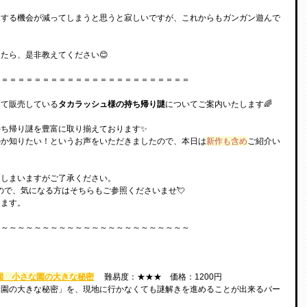
をする機会が減ってしまうと思うと寂しいですが、これからもガンガン遊んで
たら、是非教えてください😊
＝＝＝＝＝＝＝＝＝＝＝＝＝＝＝＝＝＝＝＝＝＝＝＝
にて販売している
タカラッシュ様の持ち帰り謎
についてご案内いたします🌈
ち帰り謎を豊富に取り揃えております✨
のか知りたい！というお声をいただきましたので、本日は
新作も含め
ご紹介い
てしまいますがご了承ください。
ので、気になる方はそちらもご参照くださいませ💘
ります。
～～～～～～～～～～～～～～～～～～～～～～～～
美園　小さな園の大きな秘密
 　難易度：★★★　価格：1200円
な園の大きな秘密」を、現地に行かなくても謎解きを進めることが出来るバー