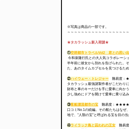
※写真は商品の一部です。
～～～～～～～～～～～～～～～～～
★タカラッシュ新入荷謎★
①
空想都市トラベルVol2　君との思い
 今和泉隆行氏との大人気コラボレーシ
半年前に彼女から別れを告げられた。そ
た、あのタイムカプセルを見つけるた
②
ハイウェー・トレジャー
　難易度：★
タカラッシュ最強謎製作者がこだわり
財布と車のキーだけを手に愛車に向かう
少し強めにドアを開けて愛車に乗り込
③
客船漂流都市の宝
　難易度：★★★★
口コミNo.1の続編。その船たちはな
地で、”人類の宝”と呼ばれる宝を目の
④
ライラック島と囚われの王女
　難易度