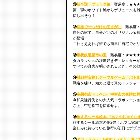
⑪
新卒謎　ブラック編
　難易度：★★★
第一弾のホワイト編からボリュームも
探し出そう！
⑫
世界で一つだけの宝さがし
　難易度：
自分の家で、自分だけのオリジナル宝探
が登場！
これさえあれば誰でも簡単に自宅でオ
⑬
環状鉄道都市の宝
　難易度：★★★★
タカラッシュの鉄道好きディレクター
すべての真実が明かされるとき、その
⑭
対戦型宝探しテーブルゲーム　バト
戦略を練り、知力と運で真のトレジャ
⑮
空想都市トラベル　中村市の夜陰に輝く宝
今和泉隆行氏との大人気コラボレーショ
さあ、空想都市を探索せよ。
⑯
旅するシール絵本 『あまのじゃくな
旅するシール絵本の第2弾！ボブは家族
楽しみに待っていた旅行の初日にボブ
⑰
タカラッシュ！GPオンライン　おうち