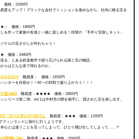
　価格：1500円
難易度もアップ！ブラックな会社でミッションを進めながら、社内に眠る宝を
★～　価格：1800円
しを作って家族や友達と一緒に楽しめる！待望の 「手作り宝探しキット」 
リジナルの宝さがしが作れちゃう！
★　価格：1980円
が送る、とある鉄道都市で繰り広げられる謎と宝の物語。
他からはどんな姿で現れるのか。
ルトレジャー
　難易度：　価格：1650円
ーハンターを目指せ！一対一の対戦で盛り上がろう！！！
 vol.1
　難易度：★★★★　価格：2800円
ンシリーズ第二弾。vol.1は中村市の闇を相手に、隠された宝を探し出す。
ボブ　フィンランドへ行く』
　難易度：★★★　価格：1200円
でフィンランドに旅行に行くようです。
は本心とは違うことを言ってしまって、ひとり飛び出してしまって……？
で宝探しVer
.
　難易度：★★★　価格：2000円