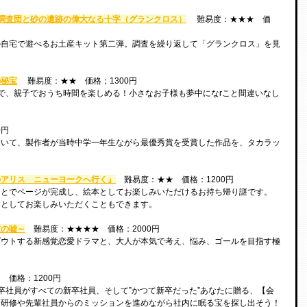
調査団と砂の遺跡の偉大なる十字（グランクロス）
 　難易度：★★★　価
の自宅で遊べるお土産キット第二弾。調査を繰り返して「グランクロス」を見
の秘宝
 　難易度：★★　価格；1300円
で、親子でおうち時間を楽しめる！小さなお子様も夢中になrこと間違いなし
0円
おいて、製作者が当時中学一年生ながら最優秀賞を受賞した作品を、タカラッ
のアリス　ニューヨークへ行く』
難易度：★★　価格：1200円
ことでページが完成し、絵本としてお楽しみいただけるお持ち帰り謎です。
本としてお楽しみいただくこともできます。
彼の嘘～
難易度：★★★★　価格：2000円
ダウトする新感覚恋愛ドラマと、大人が本気で考え、悩み、ゴールを目指す極
！
　価格：1200円
卒社員がすべての新卒社員、そして”かつて新卒だった”あなたに贈る、【会
！研修や先輩社員からのミッションを進めながら社内に眠る宝を探し出そう！