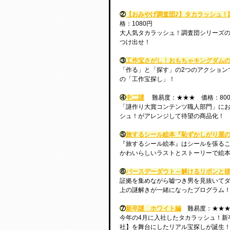
②
【おみやげ調査団2】タカラッシュ！
格：1080円
大人気タカラッシュ！調査団シリーズ
つけ出せ！
③
工作宝さがし！おもちゃキングダム
「作る」と「探す」の2つのアクション
の「工作宝探し」！
④
中二謎
 　難易度：★★★　価格：80
「謎作り大賞コンテンツ職人部門」に
シュ！がアレンジして待望の商品化！
⑤
旅するシール絵本『恥ずかしがり屋
『旅するシール絵本』はシールを張る
かわいらしいラストとストーリーで絵
⑥
バースデーダウト～解けるリボンと
証拠を集めながら嘘つき男を見抜いて
上の謎解きが一緒になったプログラム
⑦
新卒謎　ホワイト編
難易度：★★★
今年の4月に入社したタカラッシュ！新
社】を舞台にしたリアル宝探しが誕生