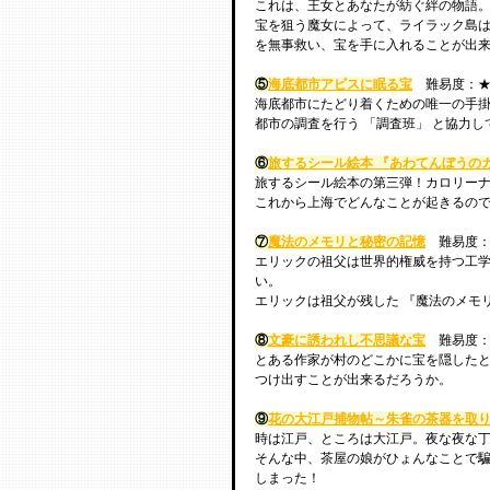
これは、王女とあなたが紡ぐ絆の物語
宝を狙う魔女によって、ライラック島
を無事救い、宝を手に入れることが出
⑤
海底都市アビスに眠る宝
　難易度：★
海底都市にたどり着くための唯一の手
都市の調査を行う 「調査班」 と協力
⑥
旅するシール絵本 『あわてんぼうの
旅するシール絵本の第三弾！カロリーナ
これから上海でどんなことが起きるの
⑦
魔法のメモリと秘密の記憶
　難易度：
エリックの祖父は世界的権威を持つ工学
い。
エリックは祖父が残した 『魔法のメモ
⑧
文豪に誘われし不思議な宝
　難易度：
とある作家が村のどこかに宝を隠したと
つけ出すことが出来るだろうか。
⑨
花の大江戸捕物帖～朱雀の茶器を取
時は江戸、ところは大江戸。夜な夜な
そんな中、茶屋の娘がひょんなことで騙
しまった！