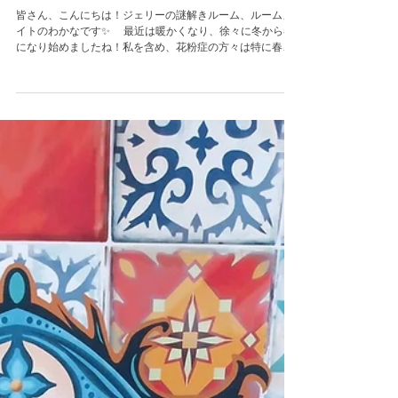
焼肉謎🥩 スタッフレビュ
ー✒
皆さん、こんにちは！ジェリーの謎解きルーム、ルームメ
イトのわかなです✨ 最近は暖かくなり、徐々に冬から春
になり始めましたね！私を含め、花粉症の方々は特に春の
始まりを感じているのではないでしょうか？ さて、今回
は新作の発売日も決定している焼肉謎の、現在出ている
「タン編」「カルビ編」のスタッフレビューを書いていこ
うと思います！ネタバレはありませんので、よかったら買
う時の参考にしてみてください 【タン編】 まずは第一
弾、11月29日、いい肉の日に発売された「タン編」から！
私にとって「タン編」の最大の魅力は、セットの中に含
まれている「意外なもの」を謎解きに使うことです！なに
が「意外なもの」なのかは、解いてみてからのお楽しみで
す✨ それから、タンのアクリルキーホルダーは、逆さま
にしてみてみると、少しネコのように見えるのがチャーム
ポイントだと思ってます。 【カルビ編】 次に第二弾、
「カルビ編」！ カルビ編は、カルビを食べる際に行う手
順がそのまま謎を解く際の手順に採用されているのが魅力
であり、驚きポイントです！こちらも、解いてからのお楽
しみです