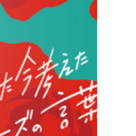
これを、テーブル中央のタイルが無くなるまで順番に続け
ます。 次に、自分の図案ライン上のいずれか1段にあるタ
イル1枚を、右側の壁の指定された場所に配置します。配置
の結果により得点し、ゲーム終了条件を満たしていなけれ
ば、工場展示ボードにタイルを補充して次のラウンドを実
行します。 こうして、誰かが自分の壁にタイル5枚を横一
列に配置したらゲームは終了。最後に壁に配置したタイル
の結果次第でボーナス点を加算し、得点が最も多いプレイ
ヤーが最高のタイル・アーティストとして称賛されます。