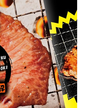
す🚄🚗🚞 （都会の人っていいですね…！！） さて、今回の
目的は！ ＝＝＝＝＝＝＝＝＝＝＝＝＝＝＝＝＝＝＝＝＝ 🪄
劇的マーダーミステリー「ヒトリス」 📗読み合わせカフェ
プレミアム「かくりよ」 👮リアル脱出ゲーム「十人の憂鬱
な容疑者」 🧚NoEscape「机上監獄デスクレイドルからの
脱出」 ＝＝＝＝＝＝＝＝＝＝＝＝＝＝＝＝＝＝＝＝＝ どの
コンテンツも大変楽しかったです…！！✨ 今回は特に感動
した「机上監獄デスクレイドルからの脱出」をネタバレな
しで紹介します。 （でも少しでも前情報入れたくない方は
見ない方が良いかもです><💦） 「机上監獄デスクレイドル
からの脱出」 🧚STORY 【妖精族】【巨人族】【魚人族】
【猿