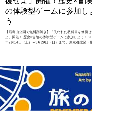
【飛鳥山公園で無料謎解
き】「失われた教科書を修
復せよ」開催！歴史×冒険
の体験型ゲームに参加しよ
う
【飛鳥山公園で無料謎解き】「失われた教科書を修復せ
よ」開催！ 歴史×冒険の体験型ゲームに参加しよう！ 2026
年2月14日（土）～3月29日（日）まで、東京都北区・飛鳥
山公園で体験型謎解きイベン 「飛鳥山公園×謎解き 失われ
た教科書を修復せよ」 が開催されます！ 参加無料で楽しめ
る、歴史ロマンあふれる周遊型ゲームです。 ■ ストーリー
人類が築いてきた「紙」という文化の誕生から、そして未
来へと続く歩みを記した一冊の教科書。その本は、長い時
間を越えて守られてきた。 しかし、教科書に異変が起こ
る。ページをめくっても、明治以降の日本における洋紙発