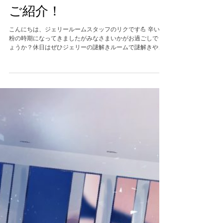
『私立ゴロ合ワセ大学』を
ご紹介！
こんにちは、ジェリールームスタッフのリクです💪 辛い花
粉の時期になってきましたがみなさまいかがお過ごしでし
ょうか？休日はぜひジェリーの謎解きルームで謎解きやボ
ドゲで遊びに来てくださいね(^▽^)/ さて、今回はまた面白
いボードゲームをご紹介します。みなさまは学生時代、暗
記するときに語呂合わせを使っていましたか？私は特に歴
史の年号なんかを覚えるときに使っていた気がします、
「鳴くよ（７９４）ウグイス平安京」や「いい国（１１９
２）作ろう鎌倉幕府」なんかは今でも覚えていますよ。 そ
んな「語呂合わせ」をテーマにしたボドゲが『私立ゴロ合
ワセ大学』です。 『私立ゴロ合ワセ大学』は様々な数字の
語呂合わせを考えるゲームです。各プレイヤーはゴロ合ワ
セ大学の受験生となり、全6問の問題に対して「語呂合わせ
を作ること」「数字を記憶すること」で得点を競います。
合計得点の最も多いプレイヤーが首席合格となり、ゲーム
に勝利します。 みんなの記憶に刻まれる傑作語呂合わせを
生み出すのは誰か⁉︎ 厳しい試験を乗り越えて、ゴロ大合格
を目指せ💪 ジェリーの謎解きルーム本店にも置いてあり