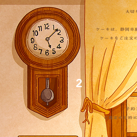
大切
ケーキは、静岡市
​ケーキをご注文
2
予約
​ご指定の日時