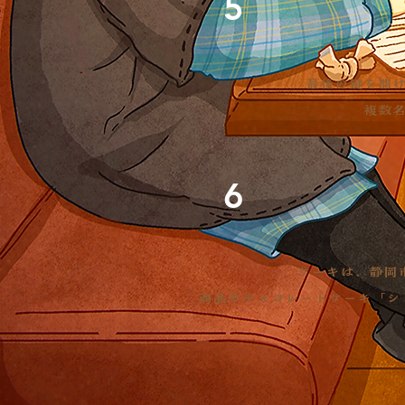
5
最後の鍵を開
​複
6
ケーキは、静岡
商品のチョコレートケーキ「シ