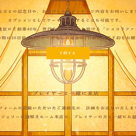
な方との記念日や、お届けしたいメッセージ内容をお伺いしま
オプションとしてケーキを注文することも可能です。
鷹匠にて創業40年、世代を超えて愛され続ける「ショコラファ
の際は10日前には、ケーキなしの場合は7日前にはご予約をお
予約する
プレイヤーと一緒に来店
フォームに記載いただいたご連絡先に、詳細をお送りいたしま
にジェリーの謎解きルーム本店に、プレイヤーの方と一緒にお