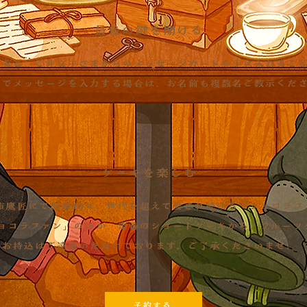
最後の鍵を開ける
けると、ご注文主さまからのメッセージカードを手に入れるこ
数名でメッセージを入力する場合は、お名前も複数名ご教示くだ
ケーキを楽しむ
市鷹匠にて創業40年、世代を超えて愛され続ける「ショコラフ
ョコラファン」のほか、​定番のショートケーキから、フルーツ
​お持込はご遠慮いただいております。ご了承くださいませ。
予約する