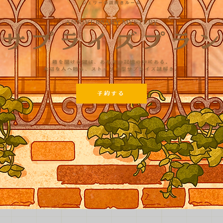
ANNIVERSARY MYSTERY
サプライズプラン
箱を開ける鍵は、あなたの記憶の中にある。
大切な人へ贈る、ストーリー型サプライズ謎解き。
予約する