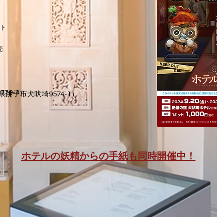
ト
売
79-3）
葉県銚子市犬吠埼9574-1）
ホテルの妖精からの手紙も同時開催中！