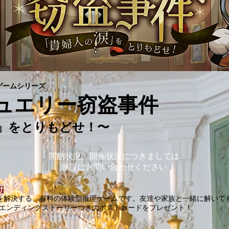
ゲームシリーズ
ュエリー窃盗事件
涙」をとりもどせ！〜
開館状況、開催状況につきましては
施設にお問い合わせください
け
を解決する、有料の体験型推理ゲームです。​友達や家族と一緒に解いて
とエンディングストーリーつきのポストカードをプレゼント！