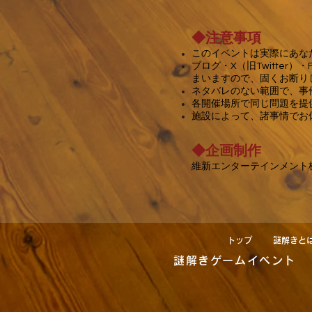
◆注意事項
このイベントは実際にあな
ブログ・
X（旧Twitte
まいますので、固くお断り
ネタバレのない範囲で、事
​各開催場所で同じ問題を
​施設によって、諸事情で
◆企画制作
維新エンターテインメント
トップ
謎解きと
謎解きゲームイベント