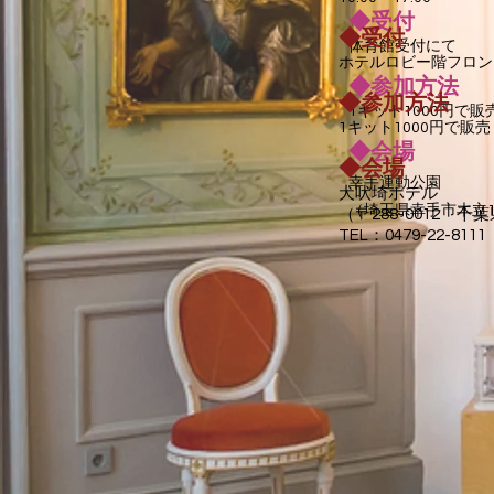
◆受付
◆受付
体育館受付にて
ホテルロビー階フロン
◆参加
方法
◆参加
方法
1キット10
00円で販
1キット10
00円で販
売
◆会場
◆会場
幸手運動公園
犬吠埼ホテル
（埼玉県幸手市木立17
（〒288-0012 千
TEL：0479-22-8111