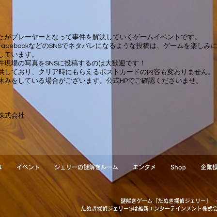
たがプレーヤーとなって事件を解決していくゲームイベントです。
r）・FacebookなどのSNSでネタバレになるような投稿は、ゲームを楽
しています。
件現場の写真をSNSに投稿するのは大歓迎です！
提供しており、クリア時にもらえるポストカードの内容も変わりません。
お休みをしている場合がございます。公式HPでご確認くださいませ。
株式会社
は
イベント
ジェリーの謎解きルーム
エンタメ
Shop
企業
謎解きゲーム「たぬき探偵ジェリー」
たぬき探偵ジェリー®は維新エンターテインメント株式会