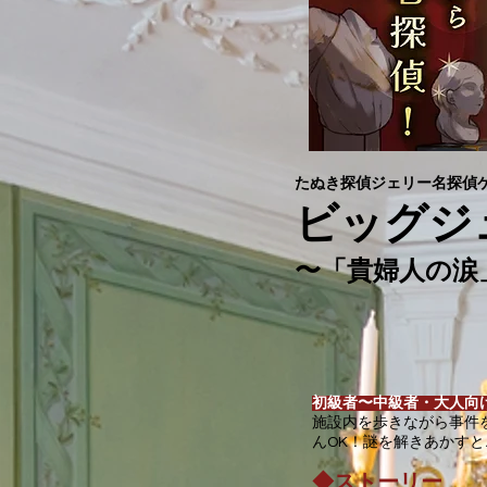
たぬき探偵ジェリー名探偵
ビッグジ
​〜「貴婦人の
初級者〜中級者・大人向
施設内を歩きながら事件
んOK！謎を解きあかす
◆ストー
リー