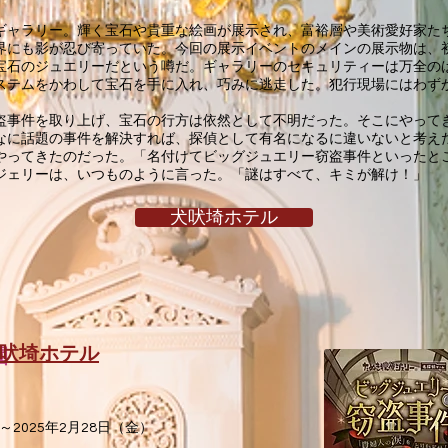
ギャラリー。輝く宝石や貴重な絵画が展示され、富裕層や美術愛好家た
界にも影が忍び寄っていた。今回の展示イベントのメインの展示物は、
宝石のジュエリーだという噂だ。ギャラリーのセキュリティーは万全の
ステムをかわして宝石を手に入れ、巧みに逃走した。犯行現場にはわず
盗事件を取り上げ、宝石の行方は依然として不明だった。そこにやって
なに話題の事件を解決すれば、探偵として有名になるに違いないと考え
やってきたのだった。「名付けてビッグジュエリー窃盗事件といったと
ジェリーは、いつものように言った。「謎はすべて、キミが解け！」
犬吠埼ホテル
吠埼ホテル
園
～2025年2月28日（金）