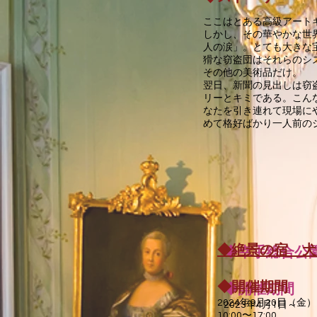
ここはとある高級アート
しかし、その華やかな世
人の涙」。とても大きな
猾な窃盗団はそれらのシ
その他の美術品だけ。
翌日、新聞の見出しは窃
リーとキミである。こん
なたを引き連れて現場に
めて格好ばかり一人前の
◆絶景の宿 犬
◆幸手総合公
◆開催期間
◆開催期間
2024
年9
月20日（金）
2023
年
4月1日～
10:00〜17:00