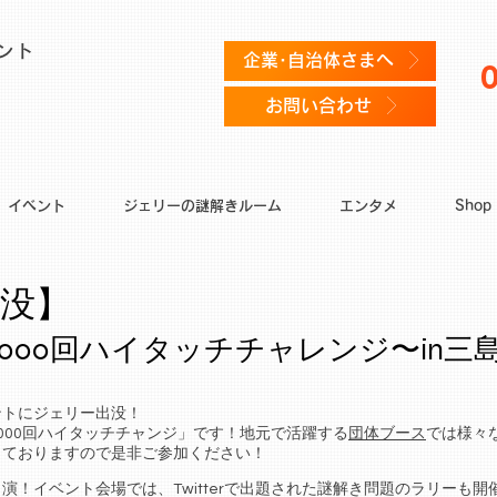
ント
企業･自治体さまへ
お問い合わせ
イベント
ジェリーの謎解きルーム
エンタメ
Shop
没】
000回ハイタッチチャレンジ〜in三
ントにジェリー出没！
,000回ハイタッチチャンジ」です！地元で活躍する
団体ブース
では様々
しておりますので是非ご参加ください！
演！イベント会場では、Twitterで出題された謎解き問題のラリーも開