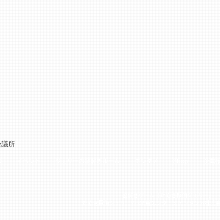
会議所
は
イベント
ジェリーの謎解きルーム
エンタメ
Shop
企業
謎解きゲーム「たぬき探偵ジェリー」
たぬき探偵ジェリー®は維新エンターテインメント株式会