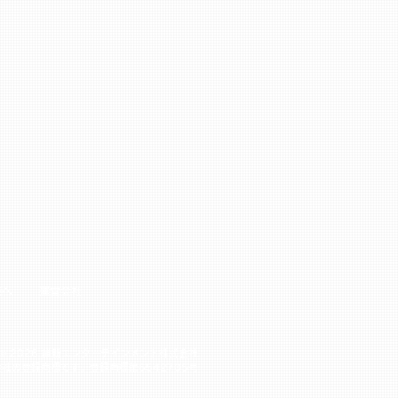
様へ
運営会社
© 2026 維新エンターテインメント株式会社
社の登録商標です。登録商標第6542705号