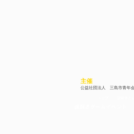
主催
公益社団法人 三島市青年
トップ
謎解きと
謎解きゲームイベント