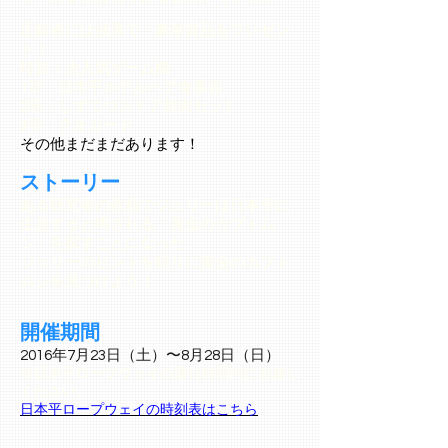
正解者には抽選で「豪華賞品をプレゼン
ト！
特賞：大人気ゲーム機
1等：日本平ホテルペア食事券
2等：しずてつストア焼肉セット
3等：クオカード
その他まだまだあります！
ストーリー
ある研究者の依頼でジェリーは日本平に
生息すると噂される「黄金のカブトム
シ」を探すことになった。
ジェリーのヒントを頼りに黄金のカブト
ムシを見つけよう！
開催期間
2016年7月23日（土）〜8月28日（日）
※日本平ロープウェイの運行時間内にお越し
ください。
日本平ロープウェイの時刻表はこちら