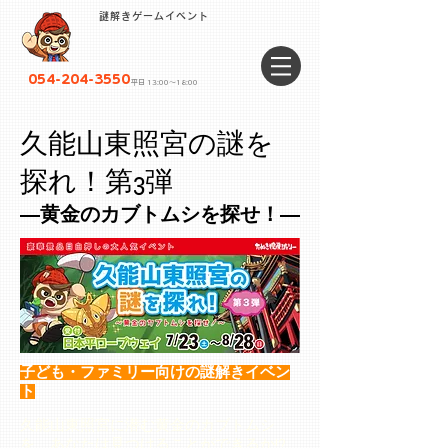
謎解きゲームイベント
054-204-3550
平日 13:00〜18:00
久能山東照宮の謎を
探れ！第3弾
―黄金のカブトムシを探せ！―
子ども・ファミリー向けの謎解きイベン
ト
久能山東照宮に潜む黄金のカブトムシ
を、あなたは見つけることができるか!?