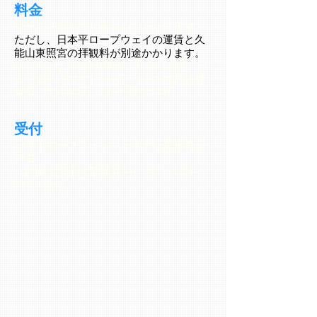
料金
ゲームは無料でお楽しみいただけます。
ただし、日本平ロープウェイの運賃と久
能山東照宮の拝観料が別途かかります。
※ロープウェイ往復乗車 大人1,100円 小
人（4歳～小学生）550円、久能山東照宮拝
観料 大人500円 小・中学生200円
受付
日本平ロープウェイ 日本平駅乗車券売
り場
（静岡市清水区草薙597‐8 TEL：054‐
334‐2026）