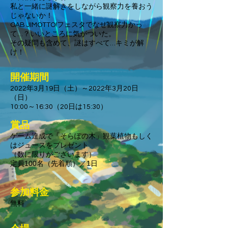
私と一緒に謎解きをしながら観察力を養おう
じゃないか！
OAB JIMOTTO!フェスタでなぜ観察力かっ
て…？いいところに気がついた。
その疑問も含めて、謎はすべて…キミが解
け！
開催期間
2022年3月19日（土）～2022年3月20日
（日）
10:00～16:30（20日は15:30）
賞品
ゲーム達成で「そらぽの木」観葉植物もしく
はジュースをプレゼント
（数に限りがございます）
定員100名（先着順）／1日
参加料金
​無料