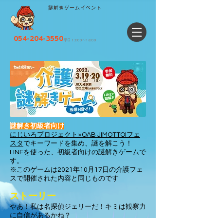
謎解きゲームイベント
054-204-3550
平日 13:00〜18:00
謎解き初級者向け
にじいろプロジェクト×OAB JIMOTTO!フェ
スタ
でキーワードを集め、謎を解こう！
LINEを使った、初級者向けの謎解きゲームで
す。
※このゲームは2021年10月17日の介護フェ
スで開催された内容と同じものです
ストーリー
やあ！私は名探偵ジェリーだ！キミは観察力
に自信があるかね？