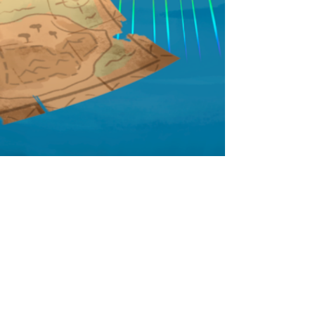
注意事項
このイベントは実際にあなたがプレーヤ
ーとなって謎を解いていくゲームイベン
トです。
LINEアプリを使用したゲームです。あら
かじめダウンロードをお願いいたしま
す。
小さなお子様がゲームをプレイされる場
合は、大人の方が見守ってあげるように
してください。
ブログ・Twitter・FacebookなどのSNSで