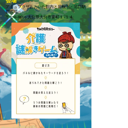
会場
アミュプラザおおいた館内と屋根下・北口駅
前広場
〒870-8550 大分県大分市要町１−１４