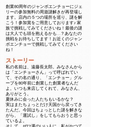
創業80周年のジャンボエンチョーにジェ
リーの参加無料の周遊謎解きが再登場し
ます。店内の５つの場所を巡り、謎を解
こう！参加賞をご用意しております♪ 家
族で挑戦してみてくださいね！最後の謎
は大人でも頭を抱えるかも…？あなたの
挑戦をお待ちしてます！お近くのジャン
ボエンチョーで挑戦してみてください
ね！
ストーリー
私の名前は、遠藤長太郎。みなさんから
は「エンチョーさん」って呼ばれてい
て、その名の通り、「エンチョー」グル
ープを80年前に創業した創業者なんだ
よ。いつも来店してくれて、みなさん、
ありがとう。
夏休みに会った人たちもいるかな？
実はまたちょっとだけ天国から戻ってき
たんだ。今回はちょっとした謎を解きな
がら、「運試し」をしてもらおうと思っ
ているよ。
そして、ぜひ運のいい人に、私がかつて