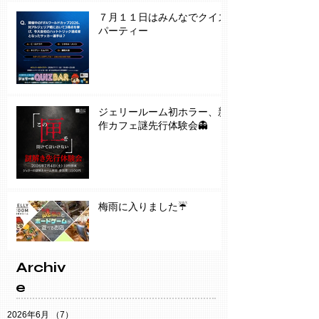
７月１１日はみんなでクイズ
パーティー
ジェリールーム初ホラー、新
作カフェ謎先行体験会👻
梅雨に入りました☔️
Archiv
e
2026年6月
（7）
7件の記事