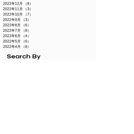
2022年12月
（8）
8件の記事
2022年11月
（3）
3件の記事
2022年10月
（7）
7件の記事
2022年9月
（3）
3件の記事
2022年8月
（6）
6件の記事
2022年7月
（8）
8件の記事
2022年6月
（4）
4件の記事
2022年5月
（6）
6件の記事
2022年4月
（8）
8件の記事
Search By
Tags
Twitter謎
【小説】たぬきからの脱出
お知らせ
たぬき探偵ジェリー
ともコン
なぞつく
なぞコン
イベント
クイズ
ジェリーの謎解きルーム
ジェリーチャンネル
ボドゲ
ミステリーカフェ
人狼イベント
今週の予定
日記
母の日
維新Radio
謎解き参戦
謎解き情報
防災イベント
静岡謎解き会
Follow
Us