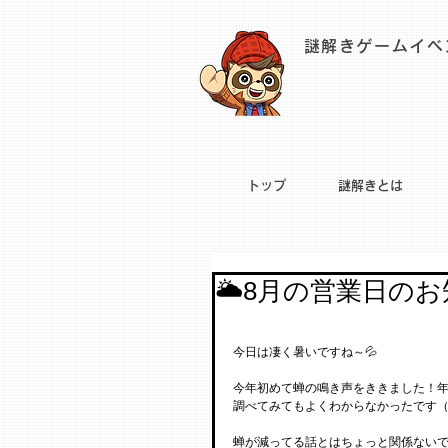
謎解きゲームイベ
トップ
謎解きとは
🌥8月の営業日の
今日は凄く暑いですね～💦
今年初めて蝉の鳴き声をききました！
調べてみてもよくわからなかったです
蝉が減ってる話とはちょっと関係ない