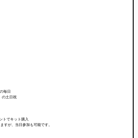
）の毎日
日）の土日祝
ロントでキット購入
しますが、当日参加も可能です。