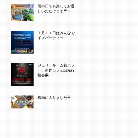
雨の日でも楽しくお過ご
しいただけます☔✨
７月１１日はみんなでク
イズパーティー
ジェリールーム初ホラ
ー、新作カフェ謎先行体
験会👻
梅雨に入りました☔️