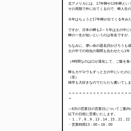
北アメリカには、17年蝉や13年蝉と
その周期で外に出てくるので、蝉人生の
今年はちょうど17年蝉が出てくる年み
ですが、日本の蝉も2～５年は土の中に
蝉の一生が短いというのは有名ですが
ちなみに、儚い命の題名詞かげろうも
土の中での幼虫の期間も合わせたら1年
（4時間なのは口が退化して、ご飯を食
蝉もカゲロウもずっと土の中にいたの
（笑）
雑学も大好きなのでだらだら書いてし
＝＝＝＝＝＝＝＝＝＝＝＝＝＝＝＝＝
＝
～8月の営業日の営業日についてご案内
以下の日程に営業いたします。
・１，7，8，9，13，14，15，21，22
・営業時間13：00～18：00