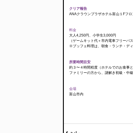
​クリア報告
ANAクラウンプラザホテル富山１Fフ
料金
大人4,250円、小学生3,000円
（ゲームキット代＋市内電車フリーパ
※ブッフェ料理は、朝食・ランチ・ディ
所要時間目安
約３〜４時間程度（ホテルでのお食事
ファミリーの方から、謎解き初級・中
会場
​富山市内