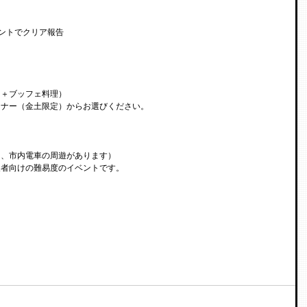
ロントでクリア報告
ス＋ブッフェ料理）
ナー（金土限定）からお選びください。​
と、市内電車の周遊があります）
級者向けの難易度のイベントです。