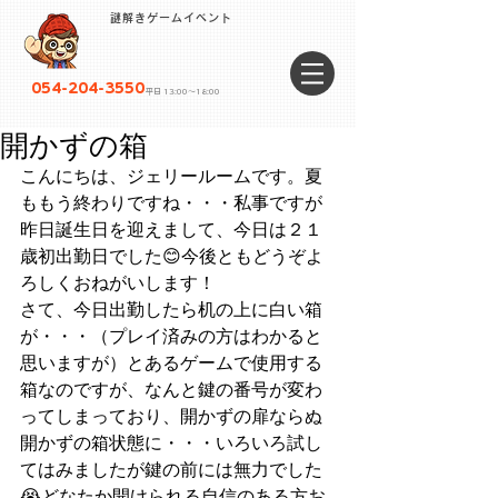
謎解きゲームイベント
054-204-3550
平日 13:00〜18:00
開かずの箱
こんにちは、ジェリールームです。夏
ももう終わりですね・・・私事ですが
昨日誕生日を迎えまして、今日は２１
歳初出勤日でした😊今後ともどうぞよ
ろしくおねがいします！
さて、今日出勤したら机の上に白い箱
が・・・（プレイ済みの方はわかると
思いますが）とあるゲームで使用する
箱なのですが、なんと鍵の番号が変わ
ってしまっており、開かずの扉ならぬ
開かずの箱状態に・・・いろいろ試し
てはみましたが鍵の前には無力でした
😭どなたか開けられる自信のある方お