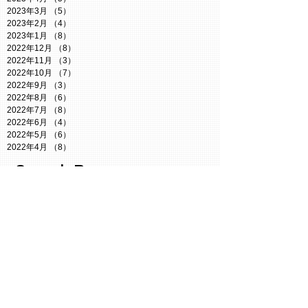
2023年3月
（5）
5件の記事
2023年2月
（4）
4件の記事
2023年1月
（8）
8件の記事
2022年12月
（8）
8件の記事
2022年11月
（3）
3件の記事
2022年10月
（7）
7件の記事
2022年9月
（3）
3件の記事
2022年8月
（6）
6件の記事
2022年7月
（8）
8件の記事
2022年6月
（4）
4件の記事
2022年5月
（6）
6件の記事
2022年4月
（8）
8件の記事
Search By
Tags
Twitter謎
【小説】たぬきからの脱出
お知らせ
たぬき探偵ジェリー
ともコン
なぞつく
なぞコン
イベント
クイズ
ジェリーの謎解きルーム
ジェリーチャンネル
ボドゲ
ミステリーカフェ
人狼イベント
今週の予定
日記
母の日
維新Radio
謎解き参戦
謎解き情報
防災イベント
静岡謎解き会
Follow