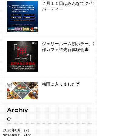
７月１１日はみんなでクイズ
パーティー
ジェリールーム初ホラー、新
作カフェ謎先行体験会👻
梅雨に入りました☔️
Archiv
e
2026年6月
（7）
7件の記事
2026年5月
（10）
10件の記事