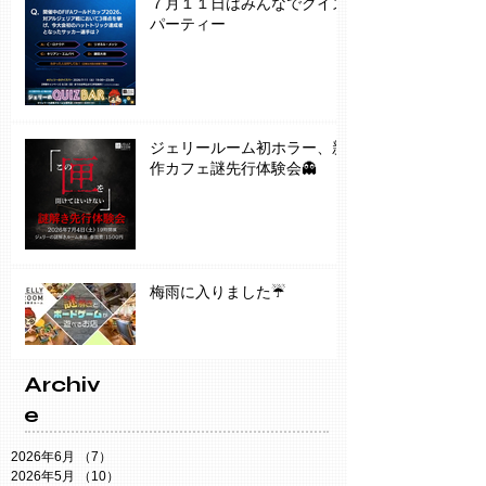
７月１１日はみんなでクイズ
パーティー
ジェリールーム初ホラー、新
作カフェ謎先行体験会👻
梅雨に入りました☔️
Archiv
e
2026年6月
（7）
7件の記事
2026年5月
（10）
10件の記事