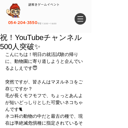
謎解きゲームイベント
054-204-3550
平日 13:00〜18:00
祝！YouTubeチャンネル
500人突破✨
こんにちは！明日の就活試験の帰り
に、動物園に寄り道しようと企んでい
るよしえです😇
突然ですが、皆さんはマヌルネコをご
存じですか？
毛が長くモフモフで、ちょっとあんよ
が短いどっしりとした可愛いネコちゃ
んです🐈
ネコ科の動物の中だと最古の種で、現
在は準絶滅危惧種に指定されているそ