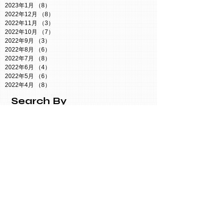
2023年1月
（8）
8件の記事
2022年12月
（8）
8件の記事
2022年11月
（3）
3件の記事
2022年10月
（7）
7件の記事
2022年9月
（3）
3件の記事
2022年8月
（6）
6件の記事
2022年7月
（8）
8件の記事
2022年6月
（4）
4件の記事
2022年5月
（6）
6件の記事
2022年4月
（8）
8件の記事
Search By
Tags
Twitter謎
【小説】たぬきからの脱出
お知らせ
たぬき探偵ジェリー
ともコン
なぞつく
なぞコン
イベント
クイズ
ジェリーの謎解きルーム
ジェリーチャンネル
ボドゲ
ミステリーカフェ
人狼イベント
今週の予定
日記
母の日
維新Radio
謎解き参戦
謎解き情報
防災イベント
静岡謎解き会
Follow
Us