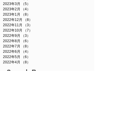
2023年3月
（5）
5件の記事
2023年2月
（4）
4件の記事
2023年1月
（8）
8件の記事
2022年12月
（8）
8件の記事
2022年11月
（3）
3件の記事
2022年10月
（7）
7件の記事
2022年9月
（3）
3件の記事
2022年8月
（6）
6件の記事
2022年7月
（8）
8件の記事
2022年6月
（4）
4件の記事
2022年5月
（6）
6件の記事
2022年4月
（8）
8件の記事
Search By
Tags
Twitter謎
【小説】たぬきからの脱出
お知らせ
たぬき探偵ジェリー
ともコン
なぞつく
なぞコン
イベント
クイズ
ジェリーの謎解きルーム
ジェリーチャンネル
ボドゲ
ミステリーカフェ
人狼イベント
今週の予定
日記
母の日
維新Radio
謎解き参戦
謎解き情報
防災イベント
静岡謎解き会
Follow