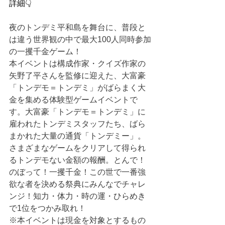
詳細👇
夜のトンデミ平和島を舞台に、普段と
は違う世界観の中で最大100人同時参加
の一攫千金ゲーム！
本イベントは構成作家・クイズ作家の
矢野了平さんを監修に迎えた、大富豪
「トンデモ＝トンデミ」がばらまく大
金を集める体験型ゲームイベントで
す。大富豪「トンデモ＝トンデミ」に
雇われたトンデミスタッフたち、ばら
まかれた大量の通貨「トンデミー」。
さまざまなゲームをクリアして得られ
るトンデモない金額の報酬。とんで！
のぼって！一攫千金！この世で一番強
欲な者を決める祭典にみんなでチャレ
ンジ！知力・体力・時の運・ひらめき
で1位をつかみ取れ！
※本イベントは現金を対象とするもの