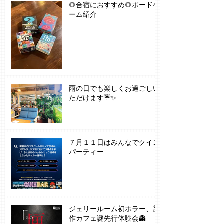
🌻合宿におすすめ🌻ボードゲ
ーム紹介
雨の日でも楽しくお過ごしい
ただけます☔✨
７月１１日はみんなでクイズ
パーティー
ジェリールーム初ホラー、新
作カフェ謎先行体験会👻