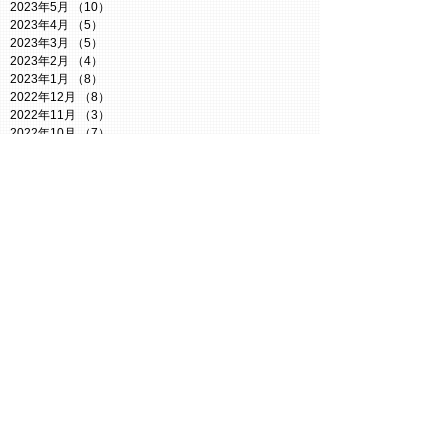
2023年5月
（10）
10件の記事
2023年4月
（5）
5件の記事
2023年3月
（5）
5件の記事
2023年2月
（4）
4件の記事
2023年1月
（8）
8件の記事
2022年12月
（8）
8件の記事
2022年11月
（3）
3件の記事
2022年10月
（7）
7件の記事
2022年9月
（3）
3件の記事
2022年8月
（6）
6件の記事
2022年7月
（8）
8件の記事
2022年6月
（4）
4件の記事
2022年5月
（6）
6件の記事
2022年4月
（8）
8件の記事
Search By
Tags
Twitter謎
【小説】たぬきからの脱出
お知らせ
たぬき探偵ジェリー
ともコン
なぞつく
なぞコン
イベント
クイズ
ジェリーの謎解きルーム
ジェリーチャンネル
ボドゲ
ミステリーカフェ
人狼イベント
今週の予定
日記
母の日
維新Radio
謎解き参戦
謎解き情報
防災イベント
静岡謎解き会