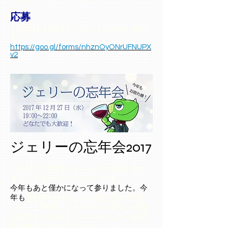
応募
ご応募は下記のフォームよりお願い致し
ます。
https://goo.gl/forms/nhznOyONrUFNUPX
v2
ジェリーの忘年会2017
ジェリーの謎解きルームをご愛顧いただ
きましてありがとうございます。
今年もあと僅かになって参りました。今
年も
謎解きのお店という変な店にも関わ
らず、ご利用してくださった皆様へ感謝
の気持ちを込めて、ささやかながら忘年
会を催したいと思います。