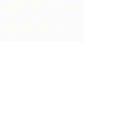
謎解き好き、人狼好き、クイズ好き、そ
の他イベント好き、どなたでも大歓迎で
す。
きっとカオスな楽しい会になることでし
ょう。
お食事やお酒もご用意してお待ちしてい
ますので、ふるってご参加くださいま
せ。
もちろん持ち込みもOKです。
謎の持ち込み、ボドゲの持ち込み、歓迎
します！
※参加者みんなが楽しめるものがいいで
すね。事前ご相談承ります。
開催日時
2017年12月27日（水）19:00〜22:00
会場：ジェリーの謎解きルーム
静岡市葵区常磐町3−2−8 2F
謎解きゲームイベント