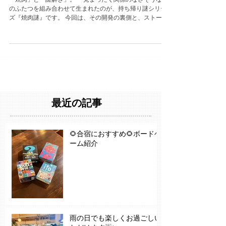
「焼肉」と「謎解き」。 一見まったく関係のなさそうなこ
のふたつを組み合わせて生まれたのが、持ち帰り謎シリー
ズ『焼肉謎』です。 今回は、その開発の裏側と、ストーリ
ーに込めた想いを少しだけご紹介します。 ⸻ 会議は焼
肉屋で 『焼肉謎』は、毎週木曜日に全社員で集まってアイ
デア出しを行う「ブレスト会議」から生まれました。 「焼
肉って、みんな好きだよね」という偏見と、「謎解きと掛
け合わせたら面白そうじゃない？」という直感から、謎の
自信に突き動かされて始動することに。 「焼肉謎のアイデ
アは焼肉屋でしか生まれません！」とこじつけ、ストーリ
ーや謎のアイデア出しはすべて焼肉をしながら実施。 制作
期間中に、3〜4回は焼肉を……いや、会議をしています！
最近の記事
お肉を焼きながら、部位や焼き加減の違いをどう謎に落と
し込むかを話し合ううちに、 その甲斐あってたどり着いた
のが「時間によって焼き加減が変わる＝制限時間によって
🌻合宿におすすめ🌻ボードゲ
エンディングが分岐する」という独自の設計でした。 ※会
ーム紹介
議です ⸻ 世界観に込めたストーリー 『焼肉謎』の舞台
となる焼肉屋には、企画段階で長すぎてカットされた設定
が